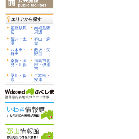
エリアから探す
福島駅周
南福島駅
辺
周辺
荒井・土
御山・森
湯
合
八木田・
飯坂・矢
野田
野目
桑折・国
福島市北
見・川俣
部・伊達
市
梁川・保
二本松・
原
安達