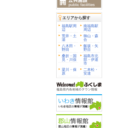
エリアから探す
福島駅周
南福島駅
辺
周辺
荒井・土
御山・森
湯
合
八木田・
飯坂・矢
野田
野目
桑折・国
福島市北
見・川俣
部・伊達
市
梁川・保
二本松・
原
安達