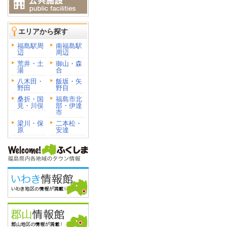
エリアから探す
福島駅周
南福島駅
辺
周辺
荒井・土
御山・森
湯
合
八木田・
飯坂・矢
野田
野目
桑折・国
福島市北
見・川俣
部・伊達
市
梁川・保
二本松・
原
安達