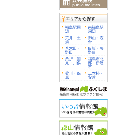
エリアから探す
福島駅周
南福島駅
辺
周辺
荒井・土
御山・森
湯
合
八木田・
飯坂・矢
野田
野目
桑折・国
福島市北
見・川俣
部・伊達
市
梁川・保
二本松・
原
安達