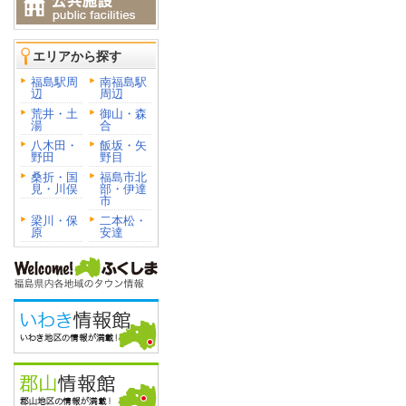
エリアから探す
福島駅周
南福島駅
辺
周辺
荒井・土
御山・森
湯
合
八木田・
飯坂・矢
野田
野目
桑折・国
福島市北
見・川俣
部・伊達
市
梁川・保
二本松・
原
安達