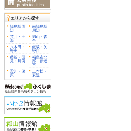
エリアから探す
福島駅周
南福島駅
辺
周辺
荒井・土
御山・森
湯
合
八木田・
飯坂・矢
野田
野目
桑折・国
福島市北
見・川俣
部・伊達
市
梁川・保
二本松・
原
安達