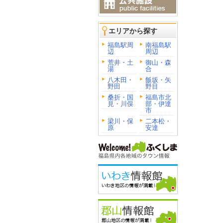
エリアから探す
福島駅周
南福島駅
辺
周辺
荒井・土
御山・森
湯
合
八木田・
飯坂・矢
野田
野目
桑折・国
福島市北
見・川俣
部・伊達
市
梁川・保
二本松・
原
安達