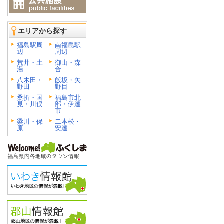
エリアから探す
福島駅周
南福島駅
辺
周辺
荒井・土
御山・森
湯
合
八木田・
飯坂・矢
野田
野目
桑折・国
福島市北
見・川俣
部・伊達
市
梁川・保
二本松・
原
安達