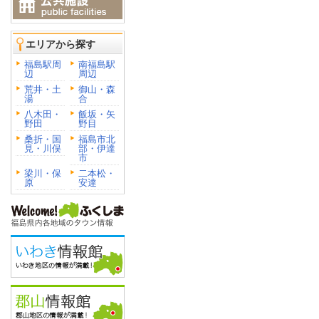
エリアから探す
福島駅周
南福島駅
辺
周辺
荒井・土
御山・森
湯
合
八木田・
飯坂・矢
野田
野目
桑折・国
福島市北
見・川俣
部・伊達
市
梁川・保
二本松・
原
安達