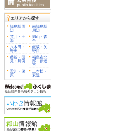
エリアから探す
福島駅周
南福島駅
辺
周辺
荒井・土
御山・森
湯
合
八木田・
飯坂・矢
野田
野目
桑折・国
福島市北
見・川俣
部・伊達
市
梁川・保
二本松・
原
安達