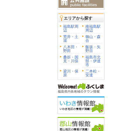
エリアから探す
福島駅周
南福島駅
辺
周辺
荒井・土
御山・森
湯
合
八木田・
飯坂・矢
野田
野目
桑折・国
福島市北
見・川俣
部・伊達
市
梁川・保
二本松・
原
安達