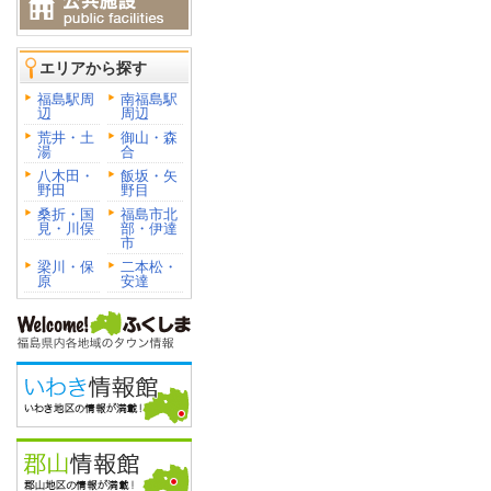
エリアから探す
福島駅周
南福島駅
辺
周辺
荒井・土
御山・森
湯
合
八木田・
飯坂・矢
野田
野目
桑折・国
福島市北
見・川俣
部・伊達
市
梁川・保
二本松・
原
安達