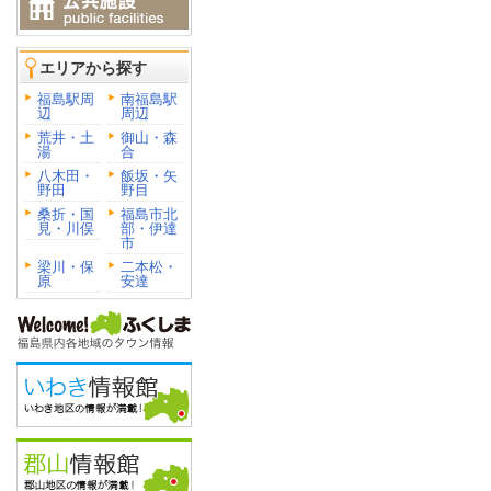
エリアから探す
福島駅周
南福島駅
辺
周辺
荒井・土
御山・森
湯
合
八木田・
飯坂・矢
野田
野目
桑折・国
福島市北
見・川俣
部・伊達
市
梁川・保
二本松・
原
安達