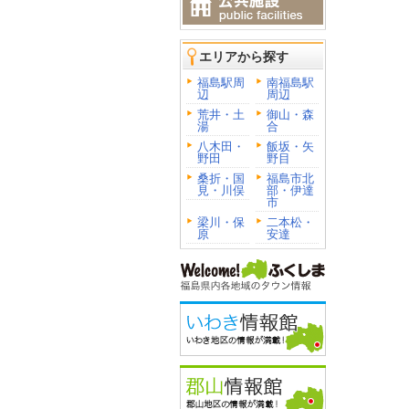
エリアから探す
福島駅周
南福島駅
辺
周辺
荒井・土
御山・森
湯
合
八木田・
飯坂・矢
野田
野目
桑折・国
福島市北
見・川俣
部・伊達
市
梁川・保
二本松・
原
安達