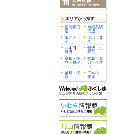
エリアから探す
福島駅周
南福島駅
辺
周辺
荒井・土
御山・森
湯
合
八木田・
飯坂・矢
野田
野目
桑折・国
福島市北
見・川俣
部・伊達
市
梁川・保
二本松・
原
安達