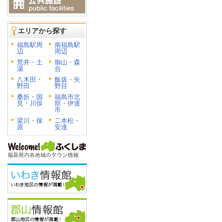
エリアから探す
福島駅周
南福島駅
辺
周辺
荒井・土
御山・森
湯
合
八木田・
飯坂・矢
野田
野目
桑折・国
福島市北
見・川俣
部・伊達
市
梁川・保
二本松・
原
安達