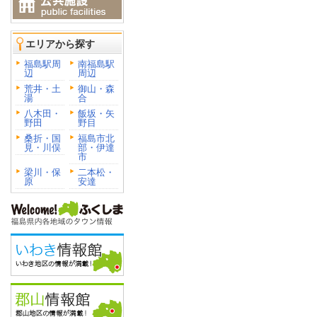
エリアから探す
福島駅周
南福島駅
辺
周辺
荒井・土
御山・森
湯
合
八木田・
飯坂・矢
野田
野目
桑折・国
福島市北
見・川俣
部・伊達
市
梁川・保
二本松・
原
安達