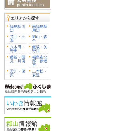
エリアから探す
福島駅周
南福島駅
辺
周辺
荒井・土
御山・森
湯
合
八木田・
飯坂・矢
野田
野目
桑折・国
福島市北
見・川俣
部・伊達
市
梁川・保
二本松・
原
安達