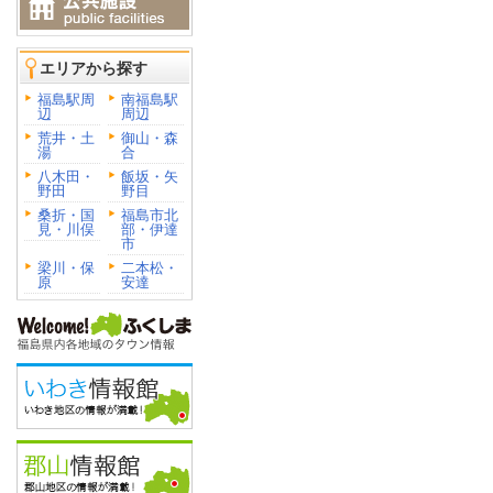
エリアから探す
福島駅周
南福島駅
辺
周辺
荒井・土
御山・森
湯
合
八木田・
飯坂・矢
野田
野目
桑折・国
福島市北
見・川俣
部・伊達
市
梁川・保
二本松・
原
安達