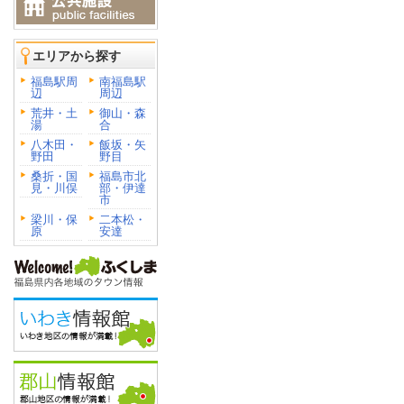
エリアから探す
福島駅周
南福島駅
辺
周辺
荒井・土
御山・森
湯
合
八木田・
飯坂・矢
野田
野目
桑折・国
福島市北
見・川俣
部・伊達
市
梁川・保
二本松・
原
安達