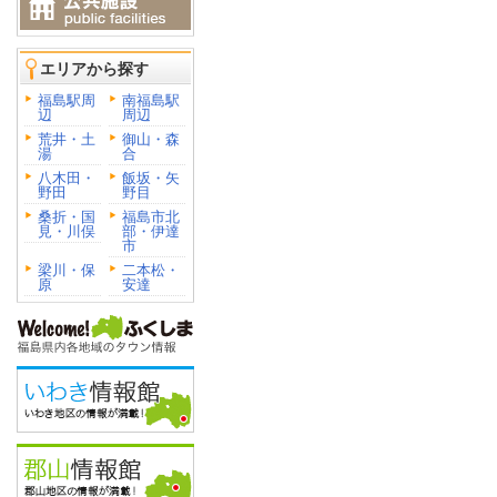
エリアから探す
福島駅周
南福島駅
辺
周辺
荒井・土
御山・森
湯
合
八木田・
飯坂・矢
野田
野目
桑折・国
福島市北
見・川俣
部・伊達
市
梁川・保
二本松・
原
安達