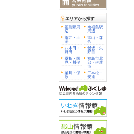
エリアから探す
福島駅周
南福島駅
辺
周辺
荒井・土
御山・森
湯
合
八木田・
飯坂・矢
野田
野目
桑折・国
福島市北
見・川俣
部・伊達
市
梁川・保
二本松・
原
安達