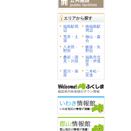
エリアから探す
福島駅周
南福島駅
辺
周辺
荒井・土
御山・森
湯
合
八木田・
飯坂・矢
野田
野目
桑折・国
福島市北
見・川俣
部・伊達
市
梁川・保
二本松・
原
安達