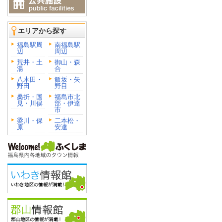
エリアから探す
福島駅周
南福島駅
辺
周辺
荒井・土
御山・森
湯
合
八木田・
飯坂・矢
野田
野目
桑折・国
福島市北
見・川俣
部・伊達
市
梁川・保
二本松・
原
安達