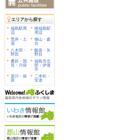
エリアから探す
福島駅周
南福島駅
辺
周辺
荒井・土
御山・森
湯
合
八木田・
飯坂・矢
野田
野目
桑折・国
福島市北
見・川俣
部・伊達
市
梁川・保
二本松・
原
安達