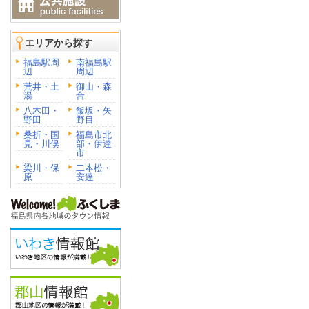
エリアから探す
福島駅周
南福島駅
辺
周辺
荒井・土
御山・森
湯
合
八木田・
飯坂・矢
野田
野目
桑折・国
福島市北
見・川俣
部・伊達
市
梁川・保
二本松・
原
安達