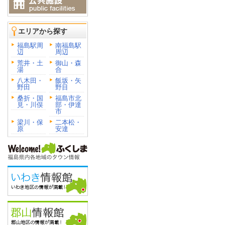
エリアから探す
福島駅周
南福島駅
辺
周辺
荒井・土
御山・森
湯
合
八木田・
飯坂・矢
野田
野目
桑折・国
福島市北
見・川俣
部・伊達
市
梁川・保
二本松・
原
安達