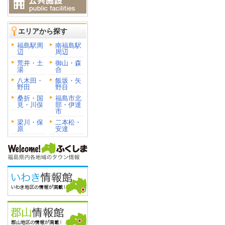
エリアから探す
福島駅周
南福島駅
辺
周辺
荒井・土
御山・森
湯
合
八木田・
飯坂・矢
野田
野目
桑折・国
福島市北
見・川俣
部・伊達
市
梁川・保
二本松・
原
安達