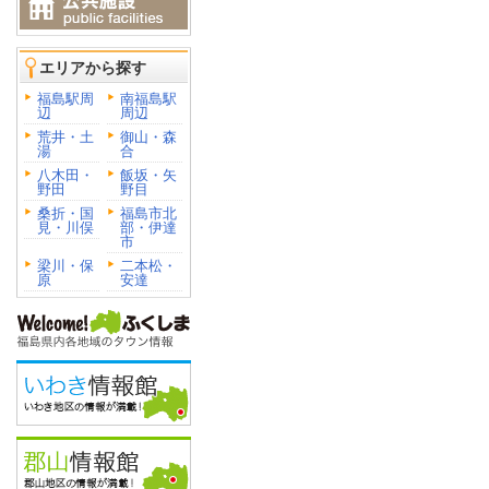
エリアから探す
福島駅周
南福島駅
辺
周辺
荒井・土
御山・森
湯
合
八木田・
飯坂・矢
野田
野目
桑折・国
福島市北
見・川俣
部・伊達
市
梁川・保
二本松・
原
安達