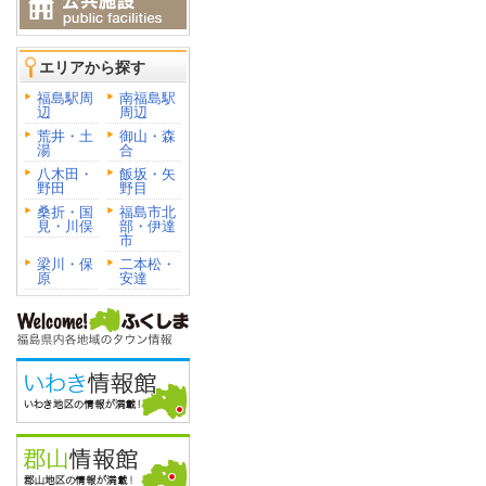
エリアから探す
福島駅周
南福島駅
辺
周辺
荒井・土
御山・森
湯
合
八木田・
飯坂・矢
野田
野目
桑折・国
福島市北
見・川俣
部・伊達
市
梁川・保
二本松・
原
安達