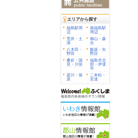
エリアから探す
福島駅周
南福島駅
辺
周辺
荒井・土
御山・森
湯
合
八木田・
飯坂・矢
野田
野目
桑折・国
福島市北
見・川俣
部・伊達
市
梁川・保
二本松・
原
安達