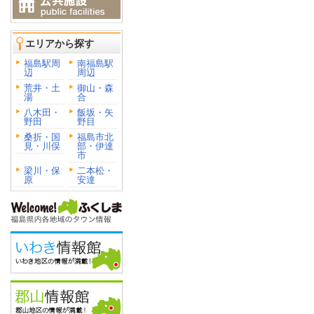
エリアから探す
福島駅周
南福島駅
辺
周辺
荒井・土
御山・森
湯
合
八木田・
飯坂・矢
野田
野目
桑折・国
福島市北
見・川俣
部・伊達
市
梁川・保
二本松・
原
安達