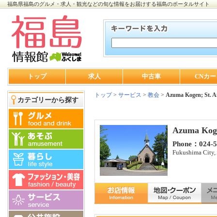
福島県福島のグルメ・求人・観光などの旬な情報をお届けする福島のポータルサイト
トップ
求人
中古車
CNカー
トップ
>
サービス
>
教会
>
Azuma Kogen; St. 
カテゴリーから探す
Azuma Koge
Phone：024-5
Fukushima City,