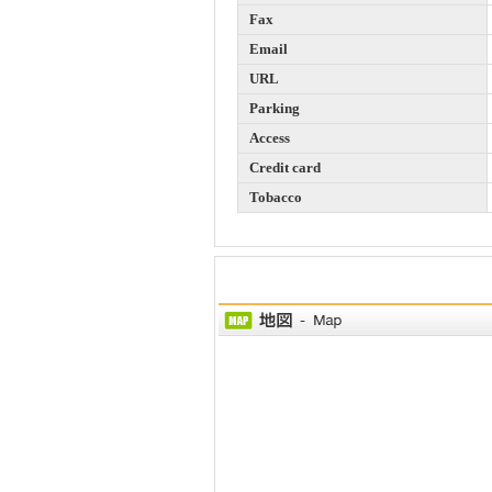
Fax
Email
URL
Parking
Access
Credit card
Tobacco