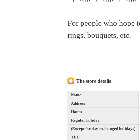
For people who hope t
rings, bouquets, etc.
The store details
Name
Address
Hours
Regular holiday
(Except for day-exchanged holidays)
TEL