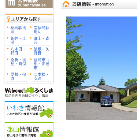
エリアから探す
福島駅周
南福島駅
辺
周辺
荒井・土
御山・森
湯
合
八木田・
飯坂・矢
野田
野目
桑折・国
福島市北
見・川俣
部・伊達
市
梁川・保
二本松・
原
安達