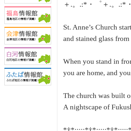
＋.。.:*・゜＋.。.:
St. Anne’s Church start
and stained glass from
When you stand in fron
you are home, and you f
The church was built on
A nightscape of Fukush
*†*:;;;:*†*:;;;:*†*:;;;: