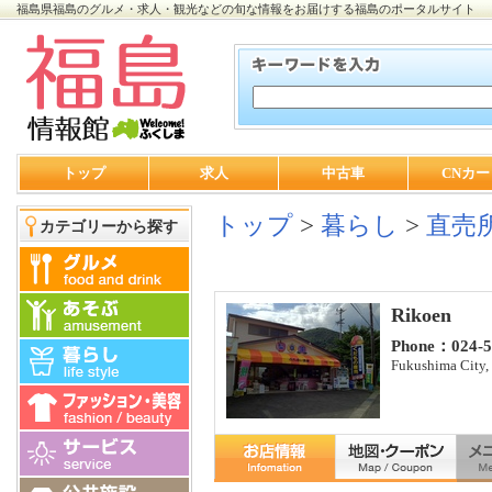
福島県福島のグルメ・求人・観光などの旬な情報をお届けする福島のポータルサイト
トップ
求人
中古車
CNカー
トップ
>
暮らし
>
直売
カテゴリーから探す
Rikoen
Phone：024-5
Fukushima City, 