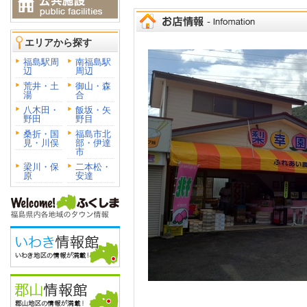
エリアから探す
福島駅周
南福島駅
辺
周辺
荒井・土
御山・森
湯
合
八木田・
飯坂・矢
野田
野目
桑折・国
福島市北
見・川俣
部・伊達
市
梁川・保
二本松・
原
安達