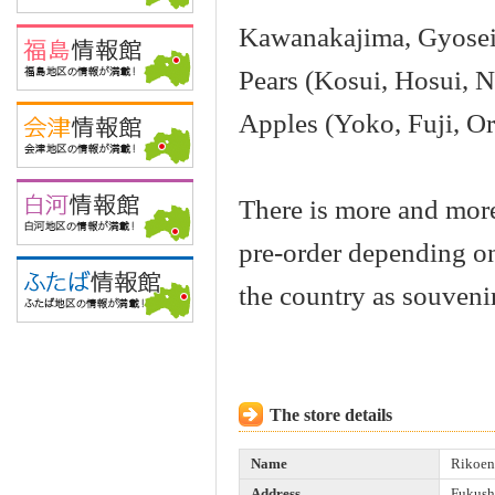
Kawanakajima, Gyosei 
Pears (Kosui, Hosui, Na
Apples (Yoko, Fuji, Ori
There is more and more.
pre-order depending o
the country as souvenir
The store details
Name
Rikoen
Address
Fukushi