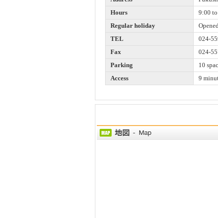
Hours
9:00 to
Regular holiday
Opened
TEL
024-55
Fax
024-55
Parking
10 spa
Access
9 minut