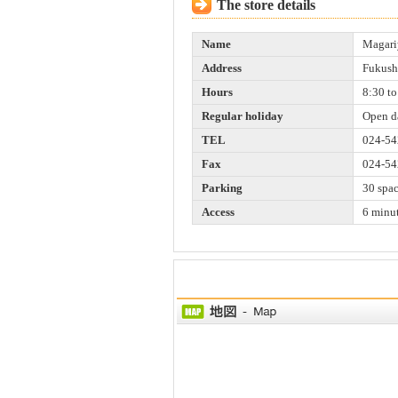
The store details
Name
Magari
Address
Fukush
Hours
8:30 to
Regular holiday
Open d
TEL
024-54
Fax
024-54
Parking
30 spa
Access
6 minut