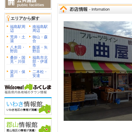
エリアから探す
福島駅周
南福島駅
辺
周辺
荒井・土
御山・森
湯
合
八木田・
飯坂・矢
野田
野目
桑折・国
福島市北
見・川俣
部・伊達
市
梁川・保
二本松・
原
安達