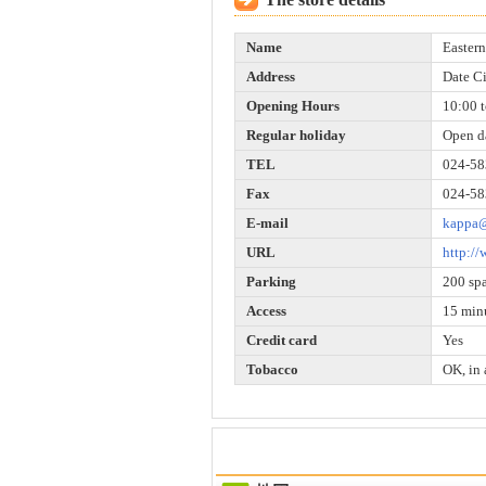
Name
Easter
Address
Date Ci
Opening Hours
10:00 t
Regular holiday
Open d
TEL
024-58
Fax
024-58
E-mail
kappa@
URL
http:/
Parking
200 sp
Access
15 minu
Credit card
Yes
Tobacco
OK, in 