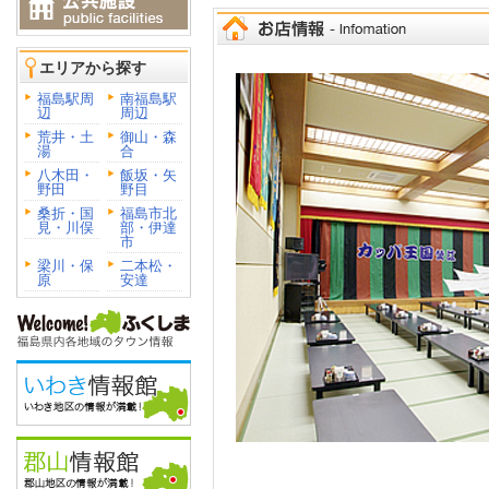
エリアから探す
福島駅周
南福島駅
辺
周辺
荒井・土
御山・森
湯
合
八木田・
飯坂・矢
野田
野目
桑折・国
福島市北
見・川俣
部・伊達
市
梁川・保
二本松・
原
安達