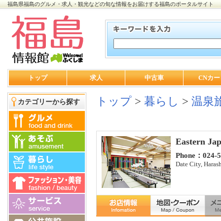
福島県福島のグルメ・求人・観光などの旬な情報をお届けする福島のポータルサイト
トップ
求人
中古車
CNカー
トップ
>
暮らし
>
温泉
カテゴリーから探す
Eastern Ja
Phone：024-5
Date City, Haras