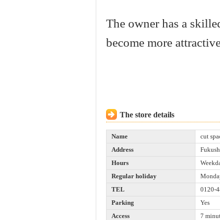
The owner has a skille
become more attractive
The store details
Name
cut sp
Address
Fukush
Hours
Weekday
Regular holiday
Mondays
TEL
0120-
Parking
Yes
Access
7 minut