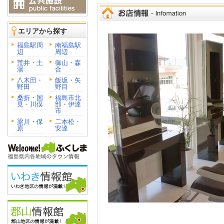
エリアから探す
福島駅周
南福島駅
辺
周辺
荒井・土
御山・森
湯
合
八木田・
飯坂・矢
野田
野目
桑折・国
福島市北
見・川俣
部・伊達
市
梁川・保
二本松・
原
安達