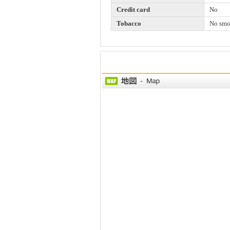
Credit card
No
Tobacco
No smo