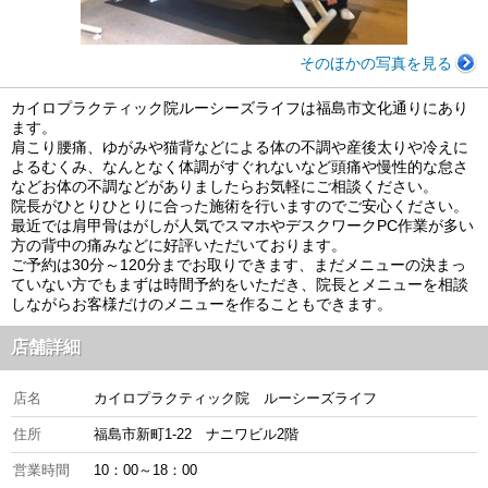
そのほかの写真を見る
カイロプラクティック院ルーシーズライフは福島市文化通りにあり
ます。
肩こり腰痛、ゆがみや猫背などによる体の不調や産後太りや冷えに
よるむくみ、なんとなく体調がすぐれないなど頭痛や慢性的な怠さ
などお体の不調などがありましたらお気軽にご相談ください。
院長がひとりひとりに合った施術を行いますのでご安心ください。
最近では肩甲骨はがしが人気でスマホやデスクワークPC作業が多い
方の背中の痛みなどに好評いただいております。
ご予約は30分～120分までお取りできます、まだメニューの決まっ
ていない方でもまずは時間予約をいただき、院長とメニューを相談
しながらお客様だけのメニューを作ることもできます。
店舗詳細
店名
カイロプラクティック院 ルーシーズライフ
住所
福島市新町1-22 ナニワビル2階
営業時間
10：00～18：00