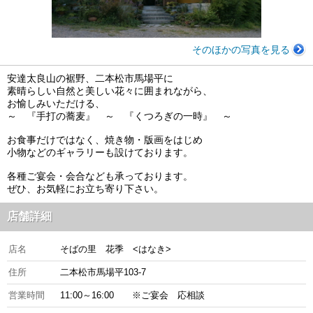
そのほかの写真を見る
安達太良山の裾野、二本松市馬場平に
素晴らしい自然と美しい花々に囲まれながら、
お愉しみいただける、
～ 『手打の蕎麦』 ～ 『くつろぎの一時』 ～
お食事だけではなく、焼き物・版画をはじめ
小物などのギャラリーも設けております。
各種ご宴会・会合なども承っております。
ぜひ、お気軽にお立ち寄り下さい。
店舗詳細
店名
そばの里 花季 <はなき>
住所
二本松市馬場平103-7
営業時間
11:00～16:00 ※ご宴会 応相談