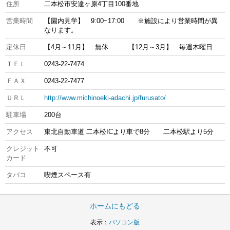
住所
二本松市安達ヶ原4丁目100番地
営業時間
【園内見学】 9:00~17:00 ※施設により営業時間が異
なります。
定休日
【4月～11月】 無休 【12月～3月】 毎週木曜日
ＴＥＬ
0243-22-7474
ＦＡＸ
0243-22-7477
ＵＲＬ
http://www.michinoeki-adachi.jp/furusato/
駐車場
200台
アクセス
東北自動車道 二本松ICより車で8分 二本松駅より5分
クレジット
不可
カード
タバコ
喫煙スペース有
ホームにもどる
表示：
パソコン版